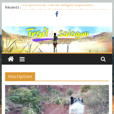
Passer
Vos photos du Trail du Salagou disponibles
Récents :
au
Vivez l’aventure Trail avec votre meilleur compagnon
contenu
Des nouveaux parcours pour 2019
TRAIL
Ouverture des inscriptions le 25 décembre
Un nouveau programme chargé pour l’édition 2019
DU
SALAGOU
VENEZ
À
Inscription
LA
RENCONTRE
DU
TERRITOIRE
!